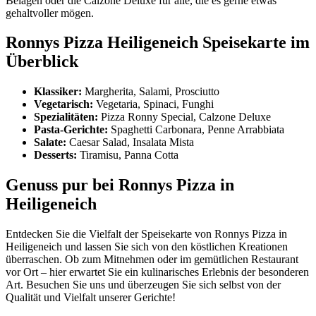
Belägen oder die Calzone Deluxe für alle, die es gerne etwas
gehaltvoller mögen.
Ronnys Pizza Heiligeneich Speisekarte im
Überblick
Klassiker:
Margherita, Salami, Prosciutto
Vegetarisch:
Vegetaria, Spinaci, Funghi
Spezialitäten:
Pizza Ronny Special, Calzone Deluxe
Pasta-Gerichte:
Spaghetti Carbonara, Penne Arrabbiata
Salate:
Caesar Salad, Insalata Mista
Desserts:
Tiramisu, Panna Cotta
Genuss pur bei Ronnys Pizza in
Heiligeneich
Entdecken Sie die Vielfalt der Speisekarte von Ronnys Pizza in
Heiligeneich und lassen Sie sich von den köstlichen Kreationen
überraschen. Ob zum Mitnehmen oder im gemütlichen Restaurant
vor Ort – hier erwartet Sie ein kulinarisches Erlebnis der besonderen
Art. Besuchen Sie uns und überzeugen Sie sich selbst von der
Qualität und Vielfalt unserer Gerichte!