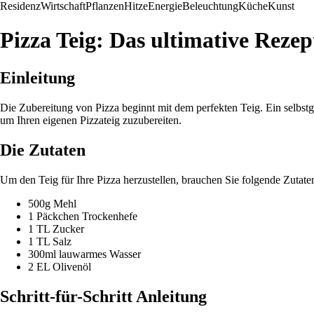
Residenz
Wirtschaft
Pflanzen
Hitze
Energie
Beleuchtung
Küche
Kunst
Pizza Teig: Das ultimative Rezep
Einleitung
Die Zubereitung von Pizza beginnt mit dem perfekten Teig. Ein selbst
um Ihren eigenen Pizzateig zuzubereiten.
Die Zutaten
Um den Teig für Ihre Pizza herzustellen, brauchen Sie folgende Zutate
500g Mehl
1 Päckchen Trockenhefe
1 TL Zucker
1 TL Salz
300ml lauwarmes Wasser
2 EL Olivenöl
Schritt-für-Schritt Anleitung