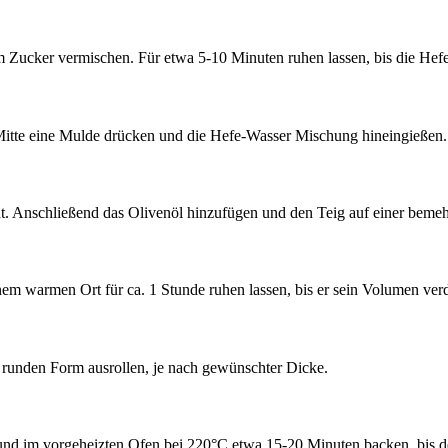
Zucker vermischen. Für etwa 5-10 Minuten ruhen lassen, bis die Hefe 
 Mitte eine Mulde drücken und die Hefe-Wasser Mischung hineingießen.
t. Anschließend das Olivenöl hinzufügen und den Teig auf einer bemehlt
m warmen Ort für ca. 1 Stunde ruhen lassen, bis er sein Volumen verd
r runden Form ausrollen, je nach gewünschter Dicke.
nd im vorgeheizten Ofen bei 220°C etwa 15-20 Minuten backen, bis de