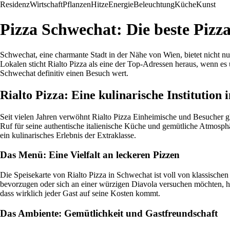
Residenz
Wirtschaft
Pflanzen
Hitze
Energie
Beleuchtung
Küche
Kunst
Pizza Schwechat: Die beste Pizza
Schwechat, eine charmante Stadt in der Nähe von Wien, bietet nicht n
Lokalen sticht Rialto Pizza als eine der Top-Adressen heraus, wenn es
Schwechat definitiv einen Besuch wert.
Rialto Pizza: Eine kulinarische Institution
Seit vielen Jahren verwöhnt Rialto Pizza Einheimische und Besucher gle
Ruf für seine authentische italienische Küche und gemütliche Atmosphäre
ein kulinarisches Erlebnis der Extraklasse.
Das Menü: Eine Vielfalt an leckeren Pizzen
Die Speisekarte von Rialto Pizza in Schwechat ist voll von klassischen
bevorzugen oder sich an einer würzigen Diavola versuchen möchten, hi
dass wirklich jeder Gast auf seine Kosten kommt.
Das Ambiente: Gemütlichkeit und Gastfreundschaft