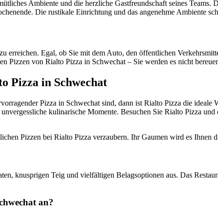
ütliches Ambiente und die herzliche Gastfreundschaft seines Teams. Da
ochenende. Die rustikale Einrichtung und das angenehme Ambiente scha
t zu erreichen. Egal, ob Sie mit dem Auto, den öffentlichen Verkehrsmit
hen Pizzen von Rialto Pizza in Schwechat – Sie werden es nicht bereue
lto Pizza in Schwechat
vorragender Pizza in Schwechat sind, dann ist Rialto Pizza die ideale
unvergessliche kulinarische Momente. Besuchen Sie Rialto Pizza und e
tlichen Pizzen bei Rialto Pizza verzaubern. Ihr Gaumen wird es Ihnen 
taten, knusprigen Teig und vielfältigen Belagsoptionen aus. Das Restau
 Schwechat an?