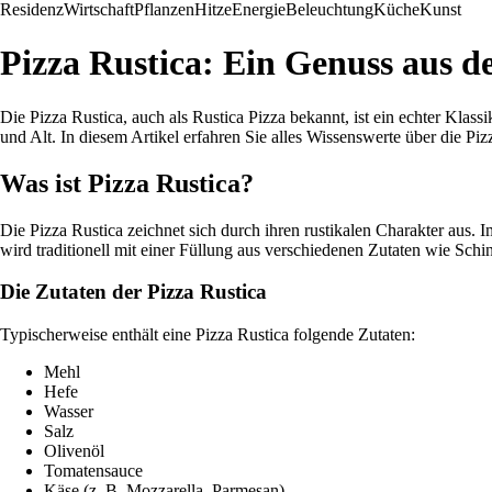
Residenz
Wirtschaft
Pflanzen
Hitze
Energie
Beleuchtung
Küche
Kunst
Pizza Rustica: Ein Genuss aus de
Die Pizza Rustica, auch als Rustica Pizza bekannt, ist ein echter Klass
und Alt. In diesem Artikel erfahren Sie alles Wissenswerte über die Piz
Was ist Pizza Rustica?
Die Pizza Rustica zeichnet sich durch ihren rustikalen Charakter aus. I
wird traditionell mit einer Füllung aus verschiedenen Zutaten wie Sch
Die Zutaten der Pizza Rustica
Typischerweise enthält eine Pizza Rustica folgende Zutaten:
Mehl
Hefe
Wasser
Salz
Olivenöl
Tomatensauce
Käse (z. B. Mozzarella, Parmesan)