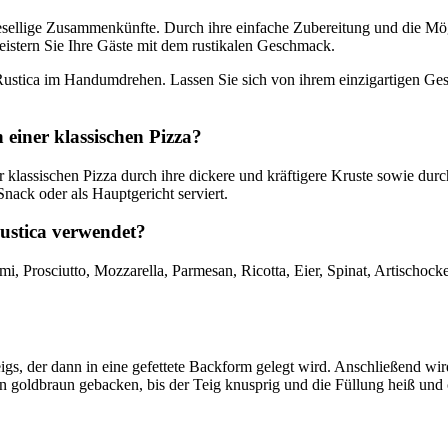
sellige Zusammenkünfte. Durch ihre einfache Zubereitung und die Möglich
geistern Sie Ihre Gäste mit dem rustikalen Geschmack.
a Rustica im Handumdrehen. Lassen Sie sich von ihrem einzigartigen G
n einer klassischen Pizza?
einer klassischen Pizza durch ihre dickere und kräftigere Kruste sowie du
nack oder als Hauptgericht serviert.
Rustica verwendet?
lami, Prosciutto, Mozzarella, Parmesan, Ricotta, Eier, Spinat, Artischo
eigs, der dann in eine gefettete Backform gelegt wird. Anschließend wi
 goldbraun gebacken, bis der Teig knusprig und die Füllung heiß und c