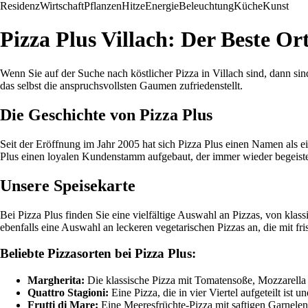
Residenz
Wirtschaft
Pflanzen
Hitze
Energie
Beleuchtung
Küche
Kunst
Pizza Plus Villach: Der Beste Or
Wenn Sie auf der Suche nach köstlicher Pizza in Villach sind, dann sind
das selbst die anspruchsvollsten Gaumen zufriedenstellt.
Die Geschichte von Pizza Plus
Seit der Eröffnung im Jahr 2005 hat sich Pizza Plus einen Namen als e
Plus einen loyalen Kundenstamm aufgebaut, der immer wieder begeiste
Unsere Speisekarte
Bei Pizza Plus finden Sie eine vielfältige Auswahl an Pizzas, von klas
ebenfalls eine Auswahl an leckeren vegetarischen Pizzas an, die mit 
Beliebte Pizzasorten bei Pizza Plus:
Margherita:
Die klassische Pizza mit Tomatensoße, Mozzarella
Quattro Stagioni:
Eine Pizza, die in vier Viertel aufgeteilt ist
Frutti di Mare:
Eine Meeresfrüchte-Pizza mit saftigen Garnelen