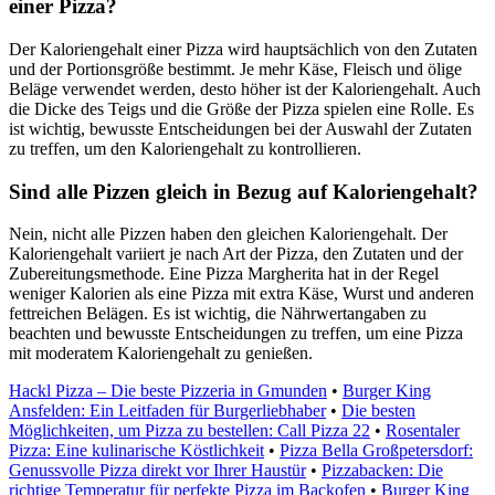
einer Pizza?
Der Kaloriengehalt einer Pizza wird hauptsächlich von den Zutaten
und der Portionsgröße bestimmt. Je mehr Käse, Fleisch und ölige
Beläge verwendet werden, desto höher ist der Kaloriengehalt. Auch
die Dicke des Teigs und die Größe der Pizza spielen eine Rolle. Es
ist wichtig, bewusste Entscheidungen bei der Auswahl der Zutaten
zu treffen, um den Kaloriengehalt zu kontrollieren.
Sind alle Pizzen gleich in Bezug auf Kaloriengehalt?
Nein, nicht alle Pizzen haben den gleichen Kaloriengehalt. Der
Kaloriengehalt variiert je nach Art der Pizza, den Zutaten und der
Zubereitungsmethode. Eine Pizza Margherita hat in der Regel
weniger Kalorien als eine Pizza mit extra Käse, Wurst und anderen
fettreichen Belägen. Es ist wichtig, die Nährwertangaben zu
beachten und bewusste Entscheidungen zu treffen, um eine Pizza
mit moderatem Kaloriengehalt zu genießen.
Hackl Pizza – Die beste Pizzeria in Gmunden
•
Burger King
Ansfelden: Ein Leitfaden für Burgerliebhaber
•
Die besten
Möglichkeiten, um Pizza zu bestellen: Call Pizza 22
•
Rosentaler
Pizza: Eine kulinarische Köstlichkeit
•
Pizza Bella Großpetersdorf:
Genussvolle Pizza direkt vor Ihrer Haustür
•
Pizzabacken: Die
richtige Temperatur für perfekte Pizza im Backofen
•
Burger King