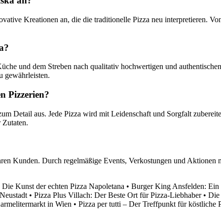
iska an?
vative Kreationen an, die die traditionelle Pizza neu interpretieren. Vo
ka?
n Küche und dem Streben nach qualitativ hochwertigen und authentische
u gewährleisten.
en Pizzerien?
 zum Detail aus. Jede Pizza wird mit Leidenschaft und Sorgfalt zubereit
 Zutaten.
ihren Kunden. Durch regelmäßige Events, Verkostungen und Aktionen m
•
Die Kunst der echten Pizza Napoletana
•
Burger King Ansfelden: Ein 
Neustadt
•
Pizza Plus Villach: Der Beste Ort für Pizza-Liebhaber
•
Die
Karmelitermarkt in Wien
•
Pizza per tutti – Der Treffpunkt für köstliche