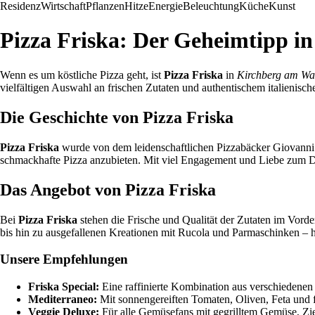
Residenz
Wirtschaft
Pflanzen
Hitze
Energie
Beleuchtung
Küche
Kunst
Pizza Friska: Der Geheimtipp 
Wenn es um köstliche Pizza geht, ist
Pizza Friska
in
Kirchberg am W
vielfältigen Auswahl an frischen Zutaten und authentischem italienisc
Die Geschichte von Pizza Friska
Pizza Friska
wurde von dem leidenschaftlichen Pizzabäcker Giovanni
schmackhafte Pizza anzubieten. Mit viel Engagement und Liebe zum De
Das Angebot von Pizza Friska
Bei
Pizza Friska
stehen die Frische und Qualität der Zutaten im Vorde
bis hin zu ausgefallenen Kreationen mit Rucola und Parmaschinken – h
Unsere Empfehlungen
Friska Special:
Eine raffinierte Kombination aus verschiedenen
Mediterraneo:
Mit sonnengereiften Tomaten, Oliven, Feta und 
Veggie Deluxe:
Für alle Gemüsefans mit gegrilltem Gemüse, Zi