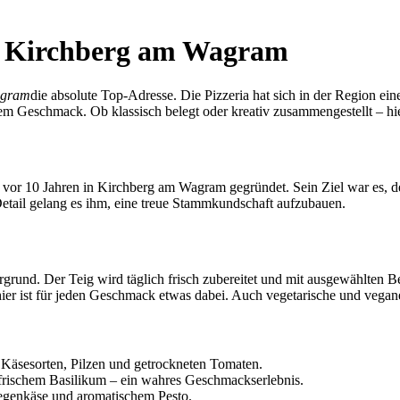
in Kirchberg am Wagram
agram
die absolute Top-Adresse. Die Pizzeria hat sich in der Region eine
hem Geschmack. Ob klassisch belegt oder kreativ zusammengestellt – hi
 vor 10 Jahren in Kirchberg am Wagram gegründet. Sein Ziel war es, 
tail gelang es ihm, eine treue Stammkundschaft aufzubauen.
rgrund. Der Teig wird täglich frisch zubereitet und mit ausgewählten 
ier ist für jeden Geschmack etwas dabei. Auch vegetarische und vegane
 Käsesorten, Pilzen und getrockneten Tomaten.
frischem Basilikum – ein wahres Geschmackserlebnis.
egenkäse und aromatischem Pesto.