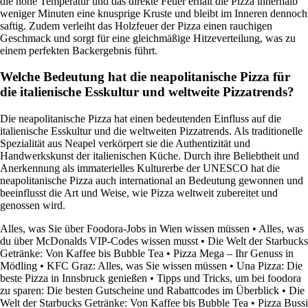
die hohe Temperatur und das direkte Feuer erhält die Pizza innerhalb
weniger Minuten eine knusprige Kruste und bleibt im Inneren dennoch
saftig. Zudem verleiht das Holzfeuer der Pizza einen rauchigen
Geschmack und sorgt für eine gleichmäßige Hitzeverteilung, was zu
einem perfekten Backergebnis führt.
Welche Bedeutung hat die neapolitanische Pizza für
die italienische Esskultur und weltweite Pizzatrends?
Die neapolitanische Pizza hat einen bedeutenden Einfluss auf die
italienische Esskultur und die weltweiten Pizzatrends. Als traditionelle
Spezialität aus Neapel verkörpert sie die Authentizität und
Handwerkskunst der italienischen Küche. Durch ihre Beliebtheit und
Anerkennung als immaterielles Kulturerbe der UNESCO hat die
neapolitanische Pizza auch international an Bedeutung gewonnen und
beeinflusst die Art und Weise, wie Pizza weltweit zubereitet und
genossen wird.
Alles, was Sie über Foodora-Jobs in Wien wissen müssen
•
Alles, was
du über McDonalds VIP-Codes wissen musst
•
Die Welt der Starbucks
Getränke: Von Kaffee bis Bubble Tea
•
Pizza Mega – Ihr Genuss in
Mödling
•
KFC Graz: Alles, was Sie wissen müssen
•
Una Pizza: Die
beste Pizza in Innsbruck genießen
•
Tipps und Tricks, um bei foodora
zu sparen: Die besten Gutscheine und Rabattcodes im Überblick
•
Die
Welt der Starbucks Getränke: Von Kaffee bis Bubble Tea
•
Pizza Bussi