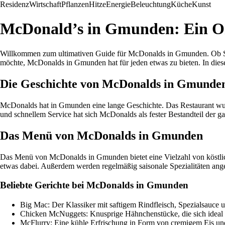
Residenz
Wirtschaft
Pflanzen
Hitze
Energie
Beleuchtung
Küche
Kunst
McDonald’s in Gmunden: Ein Or
Willkommen zum ultimativen Guide für McDonalds in Gmunden. Ob Sie e
möchte, McDonalds in Gmunden hat für jeden etwas zu bieten. In dies
Die Geschichte von McDonalds in Gmunde
McDonalds hat in Gmunden eine lange Geschichte. Das Restaurant wurd
und schnellem Service hat sich McDonalds als fester Bestandteil der 
Das Menü von McDonalds in Gmunden
Das Menü von McDonalds in Gmunden bietet eine Vielzahl von köstlich
etwas dabei. Außerdem werden regelmäßig saisonale Spezialitäten ange
Beliebte Gerichte bei McDonalds in Gmunden
Big Mac: Der Klassiker mit saftigem Rindfleisch, Spezialsauce u
Chicken McNuggets: Knusprige Hähnchenstücke, die sich ideal 
McFlurry: Eine kühle Erfrischung in Form von cremigem Eis un