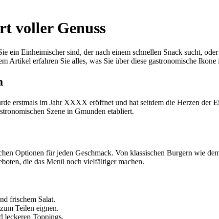
t voller Genuss
in Einheimischer sind, der nach einem schnellen Snack sucht, oder e
em Artikel erfahren Sie alles, was Sie über diese gastronomische Iko
n
e erstmals im Jahr XXXX eröffnet und hat seitdem die Herzen der Ein
gastronomischen Szene in Gmunden etabliert.
en Optionen für jeden Geschmack. Von klassischen Burgern wie dem Bi
boten, die das Menü noch vielfältiger machen.
nd frischem Salat.
zum Teilen eignen.
d leckeren Toppings.