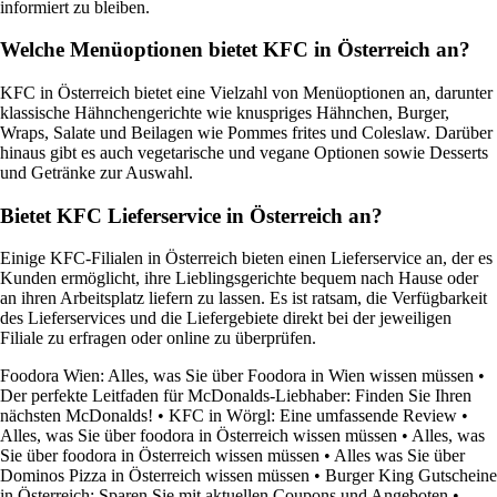
informiert zu bleiben.
Welche Menüoptionen bietet KFC in Österreich an?
KFC in Österreich bietet eine Vielzahl von Menüoptionen an, darunter
klassische Hähnchengerichte wie knuspriges Hähnchen, Burger,
Wraps, Salate und Beilagen wie Pommes frites und Coleslaw. Darüber
hinaus gibt es auch vegetarische und vegane Optionen sowie Desserts
und Getränke zur Auswahl.
Bietet KFC Lieferservice in Österreich an?
Einige KFC-Filialen in Österreich bieten einen Lieferservice an, der es
Kunden ermöglicht, ihre Lieblingsgerichte bequem nach Hause oder
an ihren Arbeitsplatz liefern zu lassen. Es ist ratsam, die Verfügbarkeit
des Lieferservices und die Liefergebiete direkt bei der jeweiligen
Filiale zu erfragen oder online zu überprüfen.
Foodora Wien: Alles, was Sie über Foodora in Wien wissen müssen
•
Der perfekte Leitfaden für McDonalds-Liebhaber: Finden Sie Ihren
nächsten McDonalds!
•
KFC in Wörgl: Eine umfassende Review
•
Alles, was Sie über foodora in Österreich wissen müssen
•
Alles, was
Sie über foodora in Österreich wissen müssen
•
Alles was Sie über
Dominos Pizza in Österreich wissen müssen
•
Burger King Gutscheine
in Österreich: Sparen Sie mit aktuellen Coupons und Angeboten
•