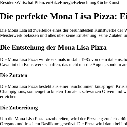
Residenz
Wirtschaft
Pflanzen
Hitze
Energie
Beleuchtung
Küche
Kunst
Die perfekte Mona Lisa Pizza: Ei
Die Mona Lisa ist zweifellos eines der berühmtesten Kunstwerke der We
Meisterwerk befassen und alles über seine Entstehung, seine Zutaten un
Die Entstehung der Mona Lisa Pizza
Die Mona Lisa Pizza wurde erstmals im Jahr 1985 von dem italienischen
Cavallini ein Kunstwerk schaffen, das nicht nur die Augen, sondern a
Die Zutaten
Die Mona Lisa Pizza besteht aus einer hauchdünnen knusprigen Kruste
Champignons, sonnengetrockneten Tomaten, schwarzen Oliven und würzi
erreichen.
Die Zubereitung
Um die Mona Lisa Pizza zuzubereiten, wird der Pizzateig zunächst dünn
Oregano und frischem Basilikum gewürzt. Die Pizza wird dann bei hohe