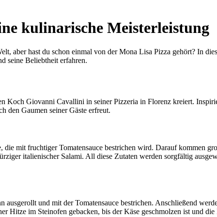
ne kulinarische Meisterleistung
lt, aber hast du schon einmal von der Mona Lisa Pizza gehört? In dies
d seine Beliebtheit erfahren.
 Koch Giovanni Cavallini in seiner Pizzeria in Florenz kreiert. Inspi
uch den Gaumen seiner Gäste erfreut.
, die mit fruchtiger Tomatensauce bestrichen wird. Darauf kommen gr
ger italienischer Salami. All diese Zutaten werden sorgfältig ausge
 ausgerollt und mit der Tomatensauce bestrichen. Anschließend werden 
r Hitze im Steinofen gebacken, bis der Käse geschmolzen ist und die 