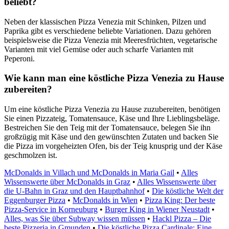
beliebt?
Neben der klassischen Pizza Venezia mit Schinken, Pilzen und
Paprika gibt es verschiedene beliebte Variationen. Dazu gehören
beispielsweise die Pizza Venezia mit Meeresfrüchten, vegetarische
Varianten mit viel Gemüse oder auch scharfe Varianten mit
Peperoni.
Wie kann man eine köstliche Pizza Venezia zu Hause
zubereiten?
Um eine köstliche Pizza Venezia zu Hause zuzubereiten, benötigen
Sie einen Pizzateig, Tomatensauce, Käse und Ihre Lieblingsbeläge.
Bestreichen Sie den Teig mit der Tomatensauce, belegen Sie ihn
großzügig mit Käse und den gewünschten Zutaten und backen Sie
die Pizza im vorgeheizten Ofen, bis der Teig knusprig und der Käse
geschmolzen ist.
McDonalds in Villach und McDonalds in Maria Gail
•
Alles
Wissenswerte über McDonalds in Graz
•
Alles Wissenswerte über
die U-Bahn in Graz und den Hauptbahnhof
•
Die köstliche Welt der
Eggenburger Pizza
•
McDonalds in Wien
•
Pizza King: Der beste
Pizza-Service in Korneuburg
•
Burger King in Wiener Neustadt
•
Alles, was Sie über Subway wissen müssen
•
Hackl Pizza – Die
beste Pizzeria in Gmunden
•
Die köstliche Pizza Cardinale: Eine