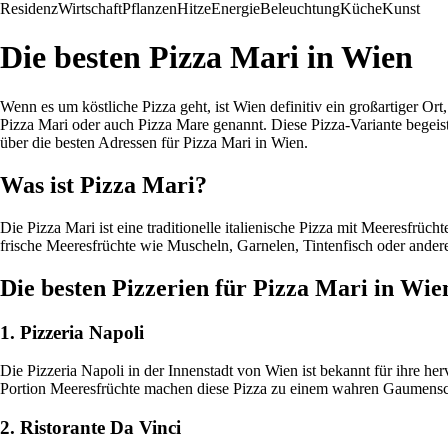
Residenz
Wirtschaft
Pflanzen
Hitze
Energie
Beleuchtung
Küche
Kunst
Die besten Pizza Mari in Wien
Wenn es um köstliche Pizza geht, ist Wien definitiv ein großartiger Ort
Pizza Mari oder auch Pizza Mare genannt. Diese Pizza-Variante begeist
über die besten Adressen für Pizza Mari in Wien.
Was ist Pizza Mari?
Die Pizza Mari ist eine traditionelle italienische Pizza mit Meeresfrü
frische Meeresfrüchte wie Muscheln, Garnelen, Tintenfisch oder ander
Die besten Pizzerien für Pizza Mari in Wie
1. Pizzeria Napoli
Die Pizzeria Napoli in der Innenstadt von Wien ist bekannt für ihre h
Portion Meeresfrüchte machen diese Pizza zu einem wahren Gaumens
2. Ristorante Da Vinci