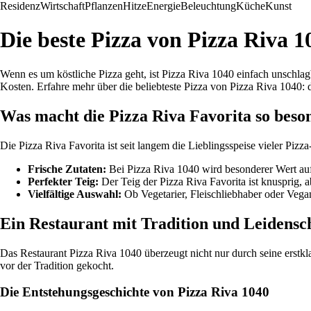
Residenz
Wirtschaft
Pflanzen
Hitze
Energie
Beleuchtung
Küche
Kunst
Die beste Pizza von Pizza Riva 
Wenn es um köstliche Pizza geht, ist Pizza Riva 1040 einfach unschlag
Kosten. Erfahre mehr über die beliebteste Pizza von Pizza Riva 1040: d
Was macht die Pizza Riva Favorita so beso
Die Pizza Riva Favorita ist seit langem die Lieblingsspeise vieler Pizz
Frische Zutaten:
Bei Pizza Riva 1040 wird besonderer Wert auf 
Perfekter Teig:
Der Teig der Pizza Riva Favorita ist knusprig, 
Vielfältige Auswahl:
Ob Vegetarier, Fleischliebhaber oder Vegane
Ein Restaurant mit Tradition und Leidensc
Das Restaurant Pizza Riva 1040 überzeugt nicht nur durch seine erstkl
vor der Tradition gekocht.
Die Entstehungsgeschichte von Pizza Riva 1040