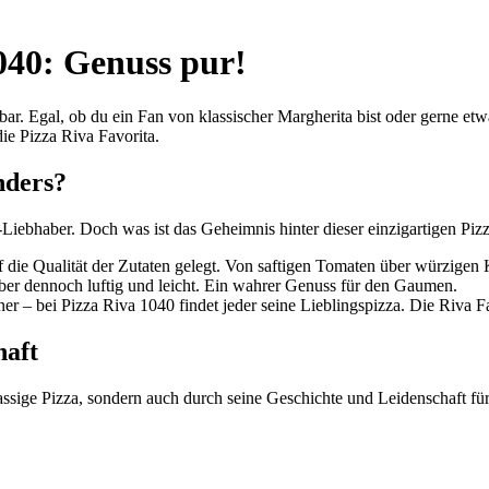
1040: Genuss pur!
bar. Egal, ob du ein Fan von klassischer Margherita bist oder gerne e
ie Pizza Riva Favorita.
nders?
a-Liebhaber. Doch was ist das Geheimnis hinter dieser einzigartigen Piz
die Qualität der Zutaten gelegt. Von saftigen Tomaten über würzigen 
aber dennoch luftig und leicht. Ein wahrer Genuss für den Gaumen.
r – bei Pizza Riva 1040 findet jeder seine Lieblingspizza. Die Riva Fav
haft
assige Pizza, sondern auch durch seine Geschichte und Leidenschaft für