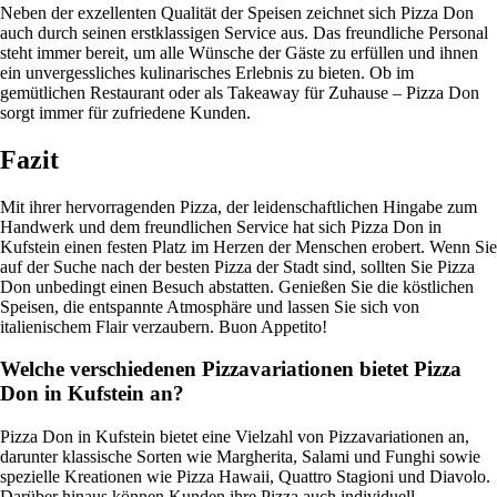
Neben der exzellenten Qualität der Speisen zeichnet sich Pizza Don
auch durch seinen erstklassigen Service aus. Das freundliche Personal
steht immer bereit, um alle Wünsche der Gäste zu erfüllen und ihnen
ein unvergessliches kulinarisches Erlebnis zu bieten. Ob im
gemütlichen Restaurant oder als Takeaway für Zuhause – Pizza Don
sorgt immer für zufriedene Kunden.
Fazit
Mit ihrer hervorragenden Pizza, der leidenschaftlichen Hingabe zum
Handwerk und dem freundlichen Service hat sich Pizza Don in
Kufstein einen festen Platz im Herzen der Menschen erobert. Wenn Sie
auf der Suche nach der besten Pizza der Stadt sind, sollten Sie Pizza
Don unbedingt einen Besuch abstatten. Genießen Sie die köstlichen
Speisen, die entspannte Atmosphäre und lassen Sie sich von
italienischem Flair verzaubern. Buon Appetito!
Welche verschiedenen Pizzavariationen bietet Pizza
Don in Kufstein an?
Pizza Don in Kufstein bietet eine Vielzahl von Pizzavariationen an,
darunter klassische Sorten wie Margherita, Salami und Funghi sowie
spezielle Kreationen wie Pizza Hawaii, Quattro Stagioni und Diavolo.
Darüber hinaus können Kunden ihre Pizza auch individuell