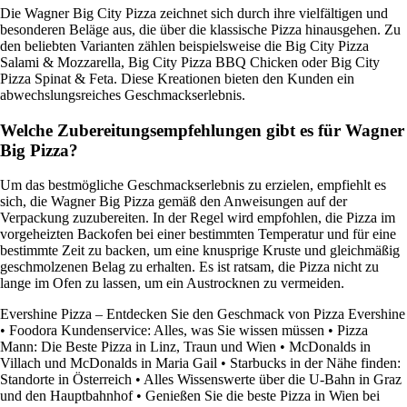
Die Wagner Big City Pizza zeichnet sich durch ihre vielfältigen und
besonderen Beläge aus, die über die klassische Pizza hinausgehen. Zu
den beliebten Varianten zählen beispielsweise die Big City Pizza
Salami & Mozzarella, Big City Pizza BBQ Chicken oder Big City
Pizza Spinat & Feta. Diese Kreationen bieten den Kunden ein
abwechslungsreiches Geschmackserlebnis.
Welche Zubereitungsempfehlungen gibt es für Wagner
Big Pizza?
Um das bestmögliche Geschmackserlebnis zu erzielen, empfiehlt es
sich, die Wagner Big Pizza gemäß den Anweisungen auf der
Verpackung zuzubereiten. In der Regel wird empfohlen, die Pizza im
vorgeheizten Backofen bei einer bestimmten Temperatur und für eine
bestimmte Zeit zu backen, um eine knusprige Kruste und gleichmäßig
geschmolzenen Belag zu erhalten. Es ist ratsam, die Pizza nicht zu
lange im Ofen zu lassen, um ein Austrocknen zu vermeiden.
Evershine Pizza – Entdecken Sie den Geschmack von Pizza Evershine
•
Foodora Kundenservice: Alles, was Sie wissen müssen
•
Pizza
Mann: Die Beste Pizza in Linz, Traun und Wien
•
McDonalds in
Villach und McDonalds in Maria Gail
•
Starbucks in der Nähe finden:
Standorte in Österreich
•
Alles Wissenswerte über die U-Bahn in Graz
und den Hauptbahnhof
•
Genießen Sie die beste Pizza in Wien bei