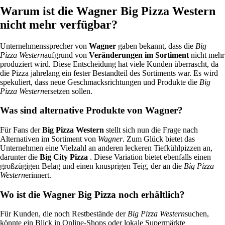
Warum ist die Wagner Big Pizza Western
nicht mehr verfügbar?
Unternehmenssprecher von
Wagner
gaben bekannt, dass die
Big
Pizza Western
aufgrund von
Veränderungen im Sortiment
nicht mehr
produziert wird. Diese Entscheidung hat viele Kunden überrascht, da
die Pizza jahrelang ein fester Bestandteil des Sortiments war. Es wird
spekuliert, dass neue Geschmacksrichtungen und Produkte die
Big
Pizza Western
ersetzen sollen.
Was sind alternative Produkte von Wagner?
Für Fans der
Big Pizza Western
stellt sich nun die Frage nach
Alternativen im Sortiment von
Wagner
. Zum Glück bietet das
Unternehmen eine Vielzahl an anderen leckeren Tiefkühlpizzen an,
darunter die
Big City Pizza
. Diese Variation bietet ebenfalls einen
großzügigen Belag und einen knusprigen Teig, der an die
Big Pizza
Western
erinnert.
Wo ist die Wagner Big Pizza noch erhältlich?
Für Kunden, die noch Restbestände der
Big Pizza Western
suchen,
könnte ein Blick in Online-Shops oder lokale Supermärkte