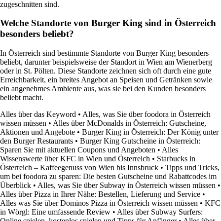
zugeschnitten sind.
Welche Standorte von Burger King sind in Österreich
besonders beliebt?
In Österreich sind bestimmte Standorte von Burger King besonders
beliebt, darunter beispielsweise der Standort in Wien am Wienerberg
oder in St. Pölten. Diese Standorte zeichnen sich oft durch eine gute
Erreichbarkeit, ein breites Angebot an Speisen und Getränken sowie
ein angenehmes Ambiente aus, was sie bei den Kunden besonders
beliebt macht.
Alles über das Keyword
•
Alles, was Sie über foodora in Österreich
wissen müssen
•
Alles über McDonalds in Österreich: Gutscheine,
Aktionen und Angebote
•
Burger King in Österreich: Der König unter
den Burger Restaurants
•
Burger King Gutscheine in Österreich:
Sparen Sie mit aktuellen Coupons und Angeboten
•
Alles
Wissenswerte über KFC in Wien und Österreich
•
Starbucks in
Österreich – Kaffeegenuss von Wien bis Innsbruck
•
Tipps und Tricks,
um bei foodora zu sparen: Die besten Gutscheine und Rabattcodes im
Überblick
•
Alles, was Sie über Subway in Österreich wissen müssen
•
Alles über Pizza in Ihrer Nähe: Bestellen, Lieferung und Service
•
Alles was Sie über Dominos Pizza in Österreich wissen müssen
•
KFC
in Wörgl: Eine umfassende Review
•
Alles über Subway Surfers:
Online spielen, kostenlos spielen und Tipps für Anfänger
•
Alles über