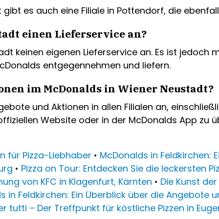
t es auch eine Filiale in Pottendorf, die ebenfalls
adt einen Lieferservice an?
t keinen eigenen Lieferservice an. Es ist jedoch m
McDonalds entgegennehmen und liefern.
ionen im McDonalds in Wiener Neustadt?
te und Aktionen in allen Filialen an, einschließl
r offiziellen Website oder in der McDonalds App zu
en für Pizza-Liebhaber
•
McDonalds in Feldkirchen: 
urg
•
Pizza on Tour: Entdecken Sie die leckersten P
fnung von KFC in Klagenfurt, Kärnten
•
Die Kunst der
 in Feldkirchen: Ein Überblick über die Angebote u
er tutti – Der Treffpunkt für köstliche Pizzen in Eug