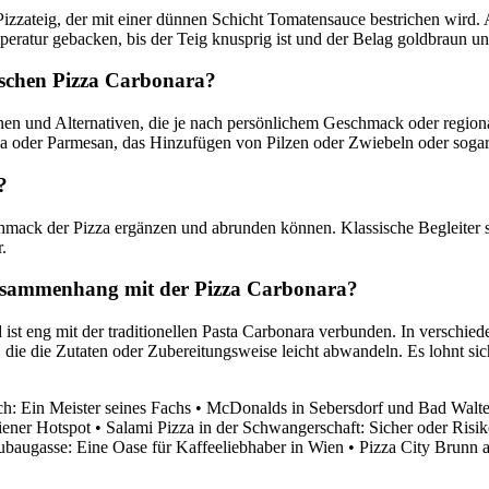
Pizzateig, der mit einer dünnen Schicht Tomatensauce bestrichen wird
eratur gebacken, bis der Teig knusprig ist und der Belag goldbraun und
sischen Pizza Carbonara?
onen und Alternativen, die je nach persönlichem Geschmack oder regiona
a oder Parmesan, das Hinzufügen von Pilzen oder Zwiebeln oder sogar
?
mack der Pizza ergänzen und abrunden können. Klassische Begleiter sin
.
 Zusammenhang mit der Pizza Carbonara?
 ist eng mit der traditionellen Pasta Carbonara verbunden. In verschi
, die die Zutaten oder Zubereitungsweise leicht abwandeln. Es lohnt sic
h: Ein Meister seines Fachs
•
McDonalds in Sebersdorf und Bad Walte
iener Hotspot
•
Salami Pizza in der Schwangerschaft: Sicher oder Risi
baugasse: Eine Oase für Kaffeeliebhaber in Wien
•
Pizza City Brunn a