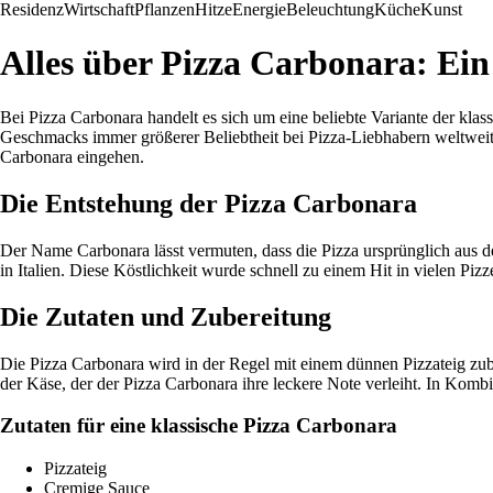
Residenz
Wirtschaft
Pflanzen
Hitze
Energie
Beleuchtung
Küche
Kunst
Alles über Pizza Carbonara: Ei
Bei Pizza Carbonara handelt es sich um eine beliebte Variante der klass
Geschmacks immer größerer Beliebtheit bei Pizza-Liebhabern weltweit.
Carbonara eingehen.
Die Entstehung der Pizza Carbonara
Der Name Carbonara lässt vermuten, dass die Pizza ursprünglich aus d
in Italien. Diese Köstlichkeit wurde schnell zu einem Hit in vielen Pizz
Die Zutaten und Zubereitung
Die Pizza Carbonara wird in der Regel mit einem dünnen Pizzateig zuber
der Käse, der der Pizza Carbonara ihre leckere Note verleiht. In Kombi
Zutaten für eine klassische Pizza Carbonara
Pizzateig
Cremige Sauce