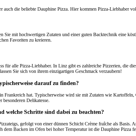
nter auch die beliebte Dauphine Pizza. Hier kommen Pizza-Liebhaber vol
Sie mit hochwertigen Zutaten und einer guten Backtechnik eine köstli
chen Favoriten zu kreieren.
ür alle Pizza-Liebhaber. In Linz gibt es zahlreiche Pizzerien, die dies
lassen Sie sich von ihrem einzigartigen Geschmack verzaubern!
ypischerweise darauf zu finden?
g in Frankreich hat. Typischerweise wird sie mit Zutaten wie Kartoffel
er besonderen Delikatesse.
nd welche Schritte sind dabei zu beachten?
izzateigs, gefolgt von einer dünnen Schicht Crème fraîche als Basis. 
ach dem Backen im Ofen bei hoher Temperatur ist die Dauphine Pizza fe